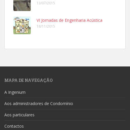
13/07/2015
VI Jornadas de Engenharia Acústica
18/11/2015
MAPA DE NAVEGAÇÃO
A Ingenium
Aos administradores de Condomínio
Aos particulares
Contactos