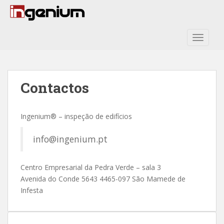
S
k
i
TOGGLE
p
t
o
m
Contactos
a
i
n
Ingenium® – inspeção de edifícios
c
o
info@ingenium.pt
n
t
e
Centro Empresarial da Pedra Verde – sala 3
n
Avenida do Conde 5643 4465-097 São Mamede de
t
Infesta