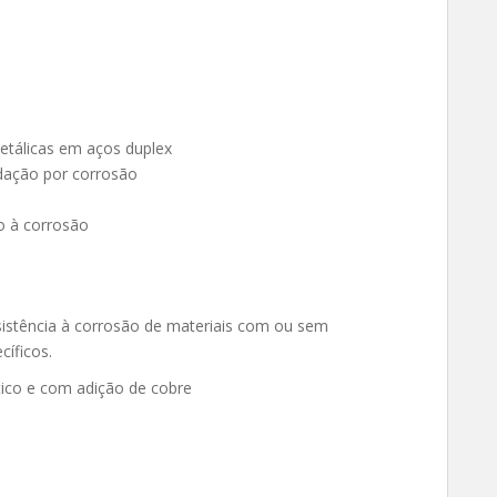
etálicas em aços duplex
dação por corrosão
o à corrosão
resistência à corrosão de materiais com ou sem
íficos.
tico e com adição de cobre