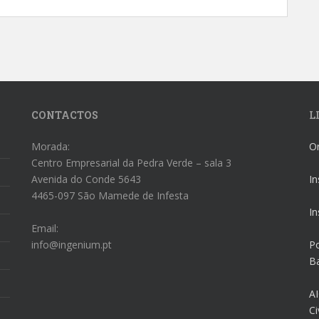
CONTACTOS
L
Morada:
O
Centro Empresarial da Pedra Verde – sala 3
Avenida do Conde 5643
In
4465-097 São Mamede de Infesta
In
Email:
info@ingenium.pt
Po
Ba
AI
Ci