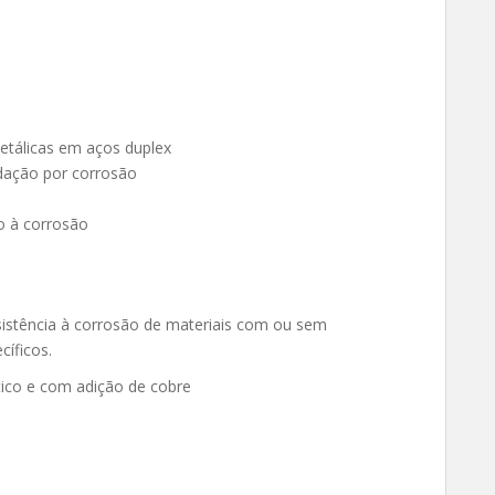
etálicas em aços duplex
dação por corrosão
o à corrosão
resistência à corrosão de materiais com ou sem
íficos.
tico e com adição de cobre