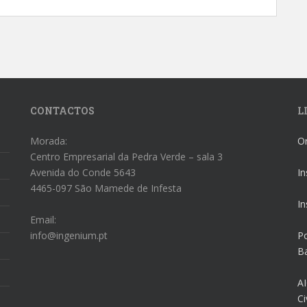
CONTACTOS
L
Morada:
O
Centro Empresarial da Pedra Verde – sala 3
Avenida do Conde 5643
In
4465-097 São Mamede de Infesta
In
Email:
info@ingenium.pt
Po
Ba
AI
Ci