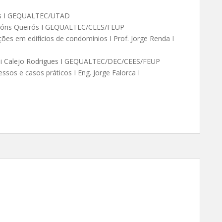
Reis I GEQUALTEC/UTAD
 Dóris Queirós I GEQUALTEC/CEES/FEUP
ões em edifícios de condomínios I Prof. Jorge Renda I
 Rui Calejo Rodrigues I GEQUALTEC/DEC/CEES/FEUP
essos e casos práticos I Eng. Jorge Falorca I