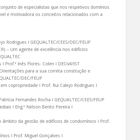
conjunto de especialistas que nos respetivos domínios
vel e motivadora os conceitos relacionados com a
Calejo Rodrigues I GEQUALTEC/CEES/DEC/FEUP
R) – Um agente de excelência nos edifícios
 GEQUALTEC
Prof.ª Inês Flores- Colen I DECivil/IST
– Orientações para a sua correta construção e
 GEQUALTEC/DEC/FEUP
em copropriedade I Prof. Rui Calejo Rodrigues I
ª Patrícia Fernandes Rocha I GEQUALTEC/CEES/FEUP
diais I Eng.º Nelson Bento Pereira I
mbito da gestão de edifícios de condomínios I Prof.
ios I Prof. Miguel Gonçalves I