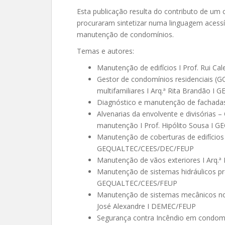
Esta publicação resulta do contributo de um 
procuraram sintetizar numa linguagem acessí
manutenção de condomínios.
Temas e autores:
Manutenção de edifícios I Prof. Rui 
Gestor de condomínios residenciais (GC
multifamiliares I Arq.ª Rita Brandão I
Diagnóstico e manutenção de fachadas I 
Alvenarias da envolvente e divisórias 
manutenção I Prof. Hipólito Sousa I
Manutenção de coberturas de edifícios 
GEQUALTEC/CEES/DEC/FEUP
Manutenção de vãos exteriores I Arq.
Manutenção de sistemas hidráulicos pre
GEQUALTEC/CEES/FEUP
Manutenção de sistemas mecânicos no â
José Alexandre I DEMEC/FEUP
Segurança contra Incêndio em condomín