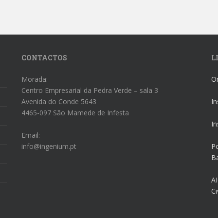
CONTACTOS
L
Morada:
O
Centro Empresarial da Pedra Verde – sala 3
Avenida do Conde 5643
In
4465-097 São Mamede de Infesta
In
Email:
info@ingenium.pt
Po
Ba
AI
Ci